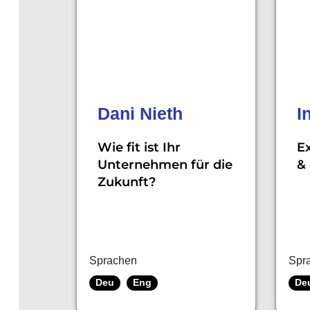
Dani Nieth
I
Wie fit ist Ihr
E
Unternehmen für die
&
Zukunft?
Sprachen
Spr
Deu
Eng
De