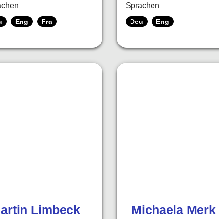
achen
Sprachen
u
Eng
Fra
Deu
Eng
artin Limbeck
Michaela Merk