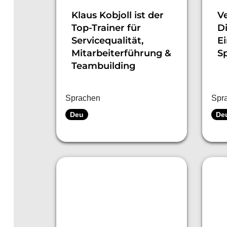
Klaus Kobjoll ist der
V
Top-Trainer für
Di
Servicequalität,
Ei
Mitarbeiterführung &
S
Teambuilding
Sprachen
Spr
Deu
De