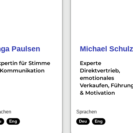
nga Paulsen
Michael Schul
xpertin für Stimme
Experte
 Kommunikation
Direktvertrieb,
emotionales
Verkaufen, Führun
& Motivation
achen
Sprachen
u
Eng
Deu
Eng