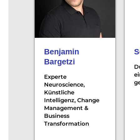
Benjamin
S
Bargetzi
Du
ei
Experte
g
Neuroscience,
Künstliche
Intelligenz, Change
Management &
Business
Transformation