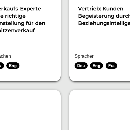
erkaufs-Experte -
Vertrieb: Kunden-
e richtige
Begeisterung durc
nstellung für den
Beziehungsintellig
pitzenverkauf
achen
Sprachen
u
Eng
Deu
Eng
Fra