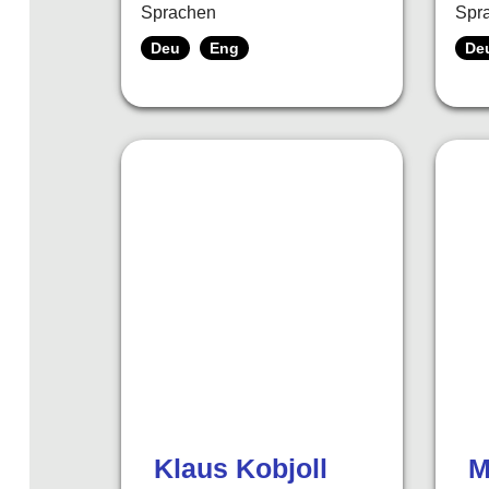
Sprachen
Spr
Deu
Eng
De
Klaus Kobjoll
M